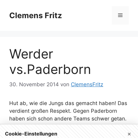
Zum
Inhalt
Clemens Fritz
Menü
springen
Werder
vs.Paderborn
30. November 2014
von
ClemensFritz
Hut ab, wie die Jungs das gemacht haben! Das
verdient großen Respekt. Gegen Paderborn
haben sich schon andere Teams schwer getan.
Und die Art und Weise, wie wir das Spiel
×
Cookie-Einstellungen
gestern gewonnen haben, gibt uns noch mal