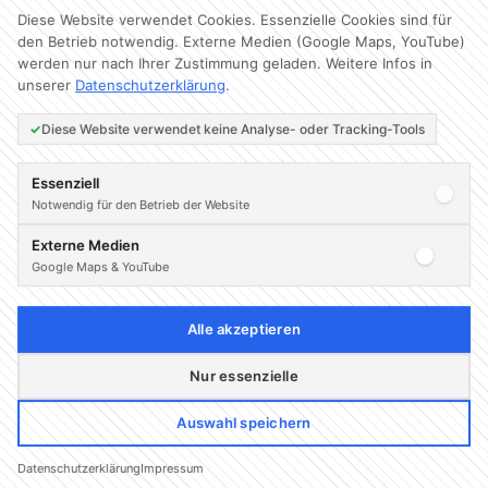
neuen Mut da unten rauszukommen. Das
Diese Website verwendet Cookies. Essenzielle Cookies sind für
Zuschauen von der Tribüne ist mir natürlich
den Betrieb notwendig. Externe Medien (Google Maps, YouTube)
werden nur nach Ihrer Zustimmung geladen. Weitere Infos in
schwer gefallen. Auf dem Platz mitzuhelfen
unserer
Datenschutzerklärung
.
macht deutlich mehr Spaß, als zum Nichtstun
verdonnert zu sein. Jetzt werden wir Alles dran
Diese Website verwendet keine Analyse- oder Tracking-Tools
setzen gegen Frankfurt nachzulegen!
Essenziell
Notwendig für den Betrieb der Website
Kategorien
Blog
Externe Medien
Google Maps & YouTube
CF-Stiftung unterstützt erneut ISA Kompass
Charity-A(u)ktion
Alle akzeptieren
Nur essenzielle
© 2026 Clemens-Fritz-
Auswahl speichern
Stiftung
·
Impressum
·
Datenschutz
·
Design &
Pflege:
Franzel IT
Datenschutzerklärung
Impressum