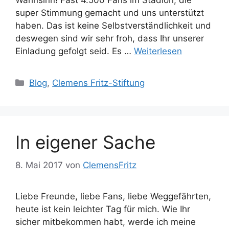
Wahnsinn! Fast 4.500 Fans im Stadion, die
super Stimmung gemacht und uns unterstützt
haben. Das ist keine Selbstverständlichkeit und
deswegen sind wir sehr froh, dass Ihr unserer
Einladung gefolgt seid. Es …
Weiterlesen
Kategorien
Blog
,
Clemens Fritz-Stiftung
In eigener Sache
8. Mai 2017
von
ClemensFritz
Liebe Freunde, liebe Fans, liebe Weggefährten,
heute ist kein leichter Tag für mich. Wie Ihr
sicher mitbekommen habt, werde ich meine