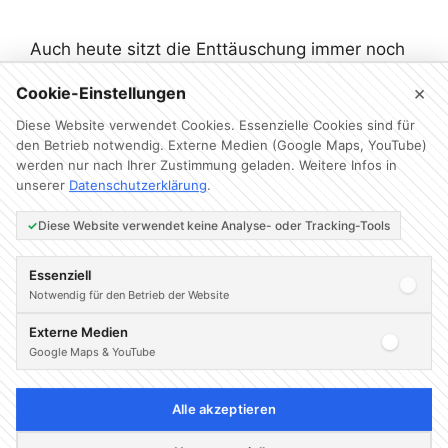
Auch heute sitzt die Enttäuschung immer noch
tief. Dass es gegen Dortmund nicht zu einem
×
Cookie-Einstellungen
Punkt gereicht hat, ist wirklich schade. Ich
finde, mit Ausnahme der ersten vierten Stunde
Diese Website verwendet Cookies. Essenzielle Cookies sind für
den Betrieb notwendig. Externe Medien (Google Maps, YouTube)
haben wir uns gegen eine der besten
werden nur nach Ihrer Zustimmung geladen. Weitere Infos in
Mannschaften der Liga wirklich gut verkauft.
unserer
Datenschutzerklärung
.
Sogar als wir in Unterzahl waren. Wir wissen
zwar, dass wir uns dafür …
Weiterlesen
Diese Website verwendet keine Analyse- oder Tracking-Tools
Essenziell
Kategorien
Clemens Fritz-Stiftung
Notwendig für den Betrieb der Website
Externe Medien
Google Maps & YouTube
Seite
Seite
Seite
1
2
…
22
Weiter
→
Alle akzeptieren