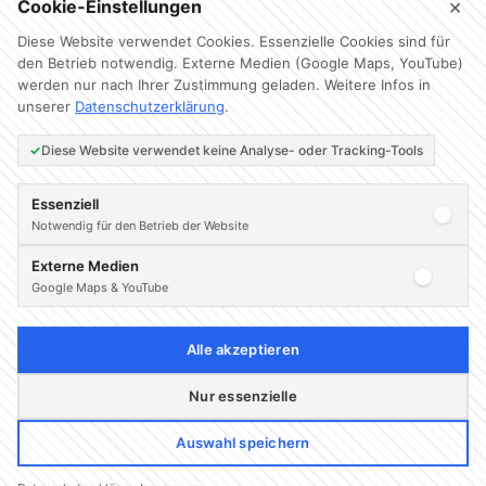
×
Cookie-Einstellungen
Diese Website verwendet Cookies. Essenzielle Cookies sind für
den Betrieb notwendig. Externe Medien (Google Maps, YouTube)
werden nur nach Ihrer Zustimmung geladen. Weitere Infos in
unserer
Datenschutzerklärung
.
Fragen oder Anregungen?
Diese Website verwendet keine Analyse- oder Tracking-Tools
Essenziell
Wenden Sie sich gern an unseren Stiftungssprecher
Lars
Notwendig für den Betrieb der Website
Sänger
.
Externe Medien
Google Maps & YouTube
lars@clemensfritz-stiftung.de
Alle akzeptieren
Nur essenzielle
© 2026 Clemens-Fritz-
Auswahl speichern
Stiftung
·
Impressum
·
Datenschutz
·
Design &
Pflege:
Franzel IT