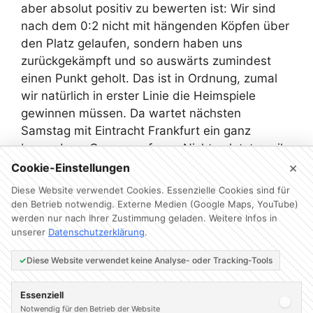
aber absolut positiv zu bewerten ist: Wir sind
nach dem 0:2 nicht mit hängenden Köpfen über
den Platz gelaufen, sondern haben uns
zurückgekämpft und so auswärts zumindest
einen Punkt geholt. Das ist in Ordnung, zumal
wir natürlich in erster Linie die Heimspiele
gewinnen müssen. Da wartet nächsten
Samstag mit Eintracht Frankfurt ein ganz
besonderer Gegner auf uns. Nicht zuletzt, weil
es die Rückkehr von Thomas Schaaf ins
×
Cookie-Einstellungen
Weserstadion sein wird.
Diese Website verwendet Cookies. Essenzielle Cookies sind für
den Betrieb notwendig. Externe Medien (Google Maps, YouTube)
werden nur nach Ihrer Zustimmung geladen. Weitere Infos in
unserer
Datenschutzerklärung
.
Diese Website verwendet keine Analyse- oder Tracking-Tools
Essenziell
Notwendig für den Betrieb der Website